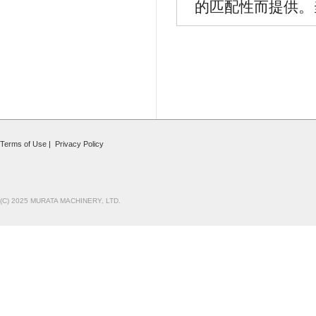
的匹配性而提供。
Terms of Use
|
Privacy Policy
(C) 2025 MURATA MACHINERY, LTD.